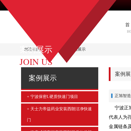
首
H
案例展示
您现在的位置：
首页
-
案例展示
JOIN US
案例展
案例展示
正旭智造
宁波保密L硬质快速门项目
宁波正
天士力帝益药业安装西朗洁净快速
代表人为
门
金属链条