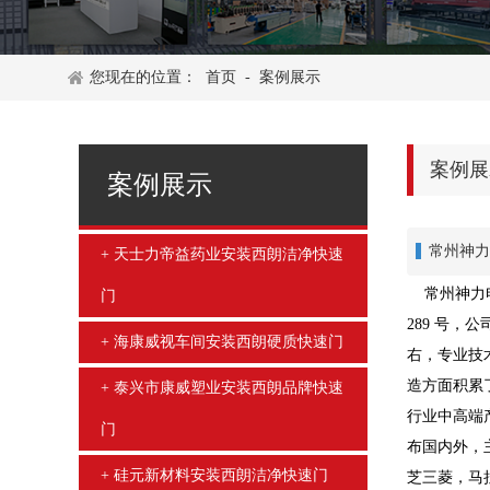
您现在的位置：
首页
-
案例展示
案例展
案例展示
常州神力
天士力帝益药业安装西朗洁净快速
常州神力电
门
289 号，
海康威视车间安装西朗硬质快速门
右，专业技
造方面积累
泰兴市康威塑业安装西朗品牌快速
行业中高端
门
布国内外，
硅元新材料安装西朗洁净快速门
芝三菱，马