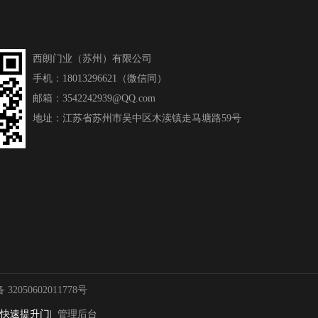
西朗门业（苏州）有限公司
手机：18013296621（微信同）
邮箱：3542242939@QQ.com
地址：江苏省苏州市吴中区木渎镇走马塘路59号
2050602011778号
|快速提升门
|
管理后台