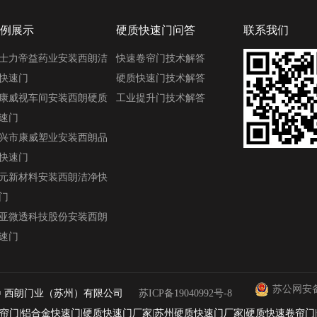
例展示
硬质快速门问答
联系我们
士力帝益药业安装西朗洁
快速卷帘门技术解答
快速门
硬质快速门技术解答
康威视车间安装西朗硬质
工业提升门技术解答
速门
兴市康威塑业安装西朗品
快速门
元新材料安装西朗洁净快
门
亚微透科技股份安装西朗
速门
苏公网安备 3
- 2025© 西朗门业（苏州）有限公司
苏ICP备19040992号-8
帘门|铝合金快速门|硬质快速门厂家|苏州硬质快速门厂家|硬质快速卷帘门