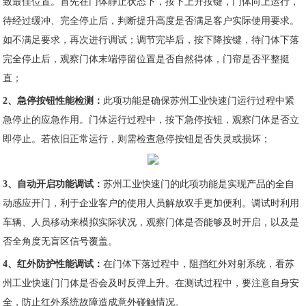
致最佳位置。首先在门体静止状态下，按下上升按键，门体向上运行，
待经过缓冲、完全停止后，判断提升高度是否满足客户实际使用要求。
如不满足要求，再次进行调试；调节完毕后，按下降按键，待门体下落
完全停止后，观察门体末端停留位置是否自然得体，门帘是否平整挺
直；
2、急停按钮性能检测：
此项功能是确保
苏州工业快速门
运行过程中紧
急停止的应急作用。门体运行过程中，按下急停按钮，观察门体是否立
即停止。若依旧正常运行，则需检查急停按钮是否失灵或损坏；
3、自动开启功能调试：
苏州工业快速门
的此项功能是实现产品的全自
动感应开门，利于企业客户的使用人员解放双手更加便利。调试时利用
车辆、人员移动来模拟实际状况，观察门体是否能够及时开启，以及是
否全角度无盲区信号覆盖。
4、红外防护性能调试：
在门体下落过程中，阻挡红外对射系统，看
苏
州工业快速门
门体是否会及时反弹上升。在测试过程中，要注意自身安
全，防止红外系统故障造成意外碰触情况。