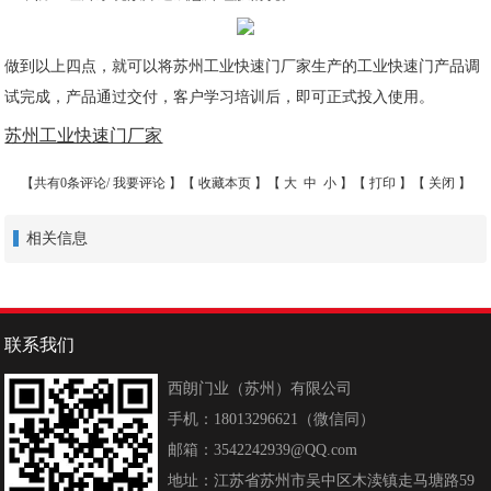
做到以上四点，就可以将
苏州工业快速门厂家生产的工业快速门产品
调
试完成，产品通过交付，客户学习培训后，即可正式投入使用。
苏州工业快速门厂家
【共有0条评论/
我要评论
】【
收藏本页
】【
大
中
小
】【
打印
】【
关闭
】
相关信息
联系我们
西朗门业（苏州）有限公司
手机：18013296621（微信同）
邮箱：3542242939@QQ.com
地址：江苏省苏州市吴中区木渎镇走马塘路59