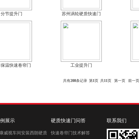
分节提升门
苏州涡轮硬质快速门
库保温快速卷帘门
工业提升门
共有
208
条记录 第
1
页 共
11
页
第一页
前一
例展示
硬质快速门问答
联系我们
康威视车间安装西朗硬质
快速卷帘门技术解答