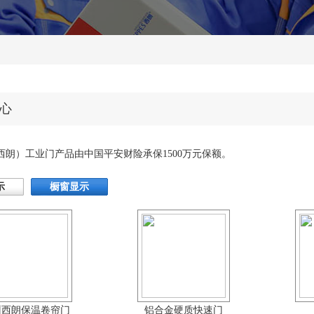
心
（西朗）工业门产品由中国平安财险承保1500万元保额。
示
橱窗显示
州西朗保温卷帘门
铝合金硬质快速门