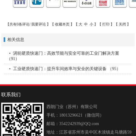
【共有0条评论/
我要评论
】【
收藏本页
】【
大
中
小
】【
打印
】【
关闭
】
相关信息
涡轮硬质快速门：高效节能与安全可靠的工业门解决方案
（91）
工业硬质快速门：提升车间效率与安全的关键设备​ （95）
联系我们
西朗门业（苏州）有限公司
手机：18013296621（微信同）
邮箱：3542242939@QQ.com
地址：江苏省苏州市吴中区木渎镇走马塘路59