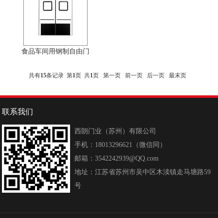
食品车间用钢制自由门
共有
15
条记录 第
1
页 共
1
页
第一页
前一页
后一页
最末页
联系我们
西朗门业（苏州）有限公司
手机：18013296621（微信同）
邮箱：3542242939@QQ.com
地址：江苏省苏州市吴中区木渎镇走马塘路59
号