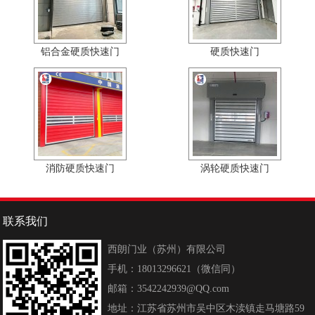
铝合金硬质快速门
硬质快速门
消防硬质快速门
涡轮硬质快速门
联系我们
西朗门业（苏州）有限公司
手机：18013296621（微信同）
邮箱：3542242939@QQ.com
地址：江苏省苏州市吴中区木渎镇走马塘路59