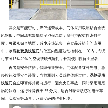
其次是节能密封，降低运营成本。门体采用双层铝合金或
彩钢板，中间填充聚氨酯发泡保温层；底部搭配柔性密封气
囊，可紧密贴合地面，减少冷热流失。在食品冷链车间应用
中，该
涡轮硬质快速门
能使室内温度波动控制在
±1℃内，每月
可节省15%-20% 的空调或暖气能耗，长期使用性价比显著。​
再者是安全防护，保障作业安全。门体配备红外光电、急
停按钮双重安全装置，当检测到人员或物体经过时，
涡轮硬质
快速门
会立即暂停并反向运行，避免夹伤事故；同时采用耐磨
涡轮轨道，运行噪音低于
55 分贝，适合对噪音敏感的电子车
间、实验室等场景，营造安静的作业环境。