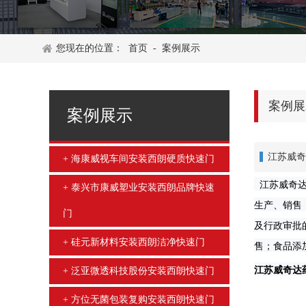
您现在的位置：
首页
-
案例展示
案例展
案例展示
江苏威奇
海康威视车间安装西朗硬质快速门
江苏威奇达
泰兴市康威塑业安装西朗品牌快速
生产、销售
门
及行政审批
硅元新材料安装西朗洁净快速门
售；食品添
江苏威奇达
泛亚微透科技股份安装西朗快速门
方位无菌包装复购安装西朗快速门